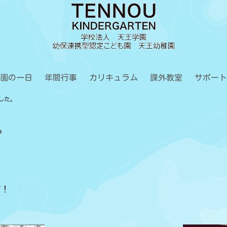
園の一日
年間行事
カリキュラム
課外教室
サポート
ました。
。
す！